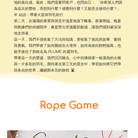
地的責任感。最終，我們需要問客戶，也問自己： 「你希望人們因
為這次的豐收，而想到什麼？感覺到什麼？又願意去做些什麼？」
🌸 結語：帶著火苗與羽毛前行
第二天，在滿滿的果實與洞見中溫柔地落下帷幕。夜幕降臨，晚宴
與教練們的持續陪伴，像是營火旁溫暖的餘燼，讓我們感到被深深
地支持著。
這一天，我們不僅收集了方法與知識，更收集了彼此的故事、脆弱
與勇氣。我們學會了如何圍繞在火堆旁，如何為彼此輕輕搧風，也
親手接住了那根名為 PLUME 的麗羽毛。
帶著這一天的豐盛，我們沉沉睡去。心中彷彿揣著一枚溫熱的火種
與一片多彩的羽毛，期待著在第三天的晨光中，學習如何將它們帶
回各自的世界，繼續那未完的旅程 🛣️
Rope Game