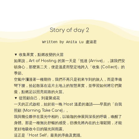
Story of day 2
Written by Anita Lu 盧淑君
▼ 收集果實，點燃改變的火苗
如果說，Art of Hosting 的第一天是「抵達 (Arrive)」，讓我們安
頓身心，那麼第二天，便是溫柔而堅定地跨入「收集 (Collect)」的
季節。
空氣中瀰漫著一種期待，我們不再只是初來乍到的旅人，而是準備
彎下腰，拾起散落在這片土地上的智慧果實，並學習如何將它們聚
攏，點燃足以照亮前路的火苗。
▼ 從照顧自己，到凝聚成花
一天的正式啟程，始於前一晚 Host 溫柔的邀請——早晨的「自我
照顧 (Morning Take Care)」。
我與幾位夥伴在晨光中相約，以瑜珈的伸展與深長的呼吸，喚醒了
身體。那是一種無比舒暢的感受，彷彿先將內在的土壤鬆開，才能
更好地吸收今日的陽光與雨露。
這正是「Host Self」最美的序曲及實踐。