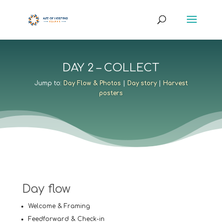
DAY 2 – COLLECT
Jump to:
Day Flow & Photos
|
Day story
|
Harvest
posters
Day flow
Welcome & Framing
Feedforward & Check-in