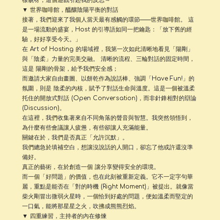
▼ 世界咖啡館，醞釀陰陽平衡的對話
接著，我們迎來了我個人當天最有感觸的環節——世界咖啡館。 這
是一場流動的盛宴，Host 的引導語如同一把鑰匙：「放下舊的經
驗，好好享受今天。」
在 Art of Hosting 的場域裡，我第一次如此清晰地看見「陽剛」
與「陰柔」力量的完美交融。 清晰的流程、三輪對話的固定時間，
這是 陽剛的骨架，給予我們安全感；
而邀請大家自由畫圖、以餅乾作為說話棒、強調「Have Fun!」的
氛圍，則是 陰柔的內核，賦予了對話生命與溫度。這是一個被溫柔
托住的開放式對話 (Open Conversation)，而非針鋒相對的辯論
(Discussion)。
在這裡，我們收集著來自不同角落的聲音與智慧。我突然領悟到，
為什麼有些會議讓人疲憊，有些卻讓人充滿能量。
關鍵在於，我們是否真正「允許沉默」。
我們總急於填補空白，想讓沒說話的人開口，卻忘了他或許還沒準
備好。
真正的藝術，在於創造一個 讓分享變得安全的環境。
而一個「好問題」的價值，也在此刻被重新定義。它不一定字句華
麗，重點是能否在「對的時機 (Right Moment)」被提出。就像當
柴火剛冒出微弱火星時，一個恰到好處的問題，便如溫柔而堅定的
一口氣，能將那星星之火，吹拂成熊熊烈焰。
▼ 四重練習，主持者的內在修煉