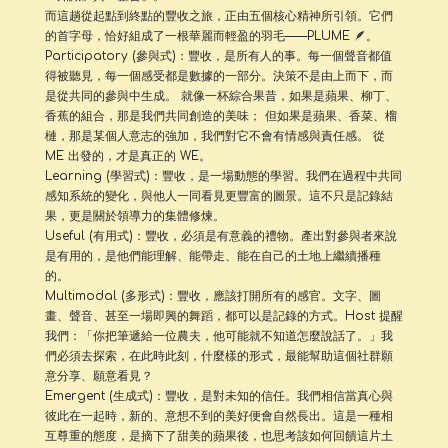
而這趟從起點到終點的豐收之旅，正由五個核心精神所引領。它們
的首字母，恰好組成了一根華麗而輕盈的羽毛——PLUME 🪶。
Participatory (參與式)：豐收，是所有人的事。每一個聲音都值
得被聽見，每一個感受都是數據的一部分。決策不是由上而下，而
是從共同的參與中生成。 就像一杯綜合果昔，如果是蘋果、柳丁、
香蕉的組合，那是我們共同創造的美味； 但如果是蘋果、香菜、榴
槤，那是某個人意志的強加，我們對它不會有情感與責任感。 從
ME 出發的，才是真正的 WE。
Learning (學習式)：豐收，是一場動態的學習。我們在過程中共同
感知系統的變化，與他人一同看見更豐富的圖景。這不只是記錄結
果，更是關於領導力的集體修煉。
Useful (有用式)：豐收，必須是有意義的禮物。產出對參與者來說
是有用的，是他們能理解、能帶走、能在自己的土地上繼續播種
的。
Multimodal (多形式)：豐收，應該打開所有的感官。文字、圖
畫、聲音、甚至一場即興的舞蹈，都可以是記錄的方式。Host 提醒
我們：「你把筆遞給一位農夫，他可能就不知道怎麼說話了。」我
們必須去探索，在此時此刻，什麼樣的形式，最能幫助這個社群願
意分享、願意看見？
Emergent (生成式)：豐收，是對未知的信任。我們相信當真心與
彼此在一起時，新的、意想不到的美好便會自然長出。這是一種相
互尊重的態度，是摘下了甜美的蘋果後，也思考該如何回饋這片土