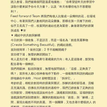
踏入會場，我們被兩個問題溫柔地擁抱： 「你希望從昨天的學習中
汲取什麼來賦予你今天力量？」以及「昨天有哪些地方不那麼順
利？」
Feed forward Team 將我們每個人比擬成一朵獨特的花，在場域
中心，有著與我們人數相同的花朵圖像。那棵在第一天種下的樹，
似乎又長高了一些，枝葉間的連結也更為緊密，象徵著我們的群聚
與成長 🌳🌸
▼ 繩結中的共創與解構
今日的第一個收集，不是語言，而是一場名為「創造美麗事物
(Create Something Beautiful)」的繩結遊戲。
規則很簡單：1 保持沉默；2 手不能離開繩子
當目標下達，無聲的舞蹈開始了。
有人是先行者，果斷地牽引著繩索的方向；有人是追隨者，默契地
配合著每一個轉折。
我們用眼神、點頭與微笑，無聲地探問彼此：「這樣，足夠美了
嗎？」當所有人都心領神會地停下動作，一個複雜而和諧的繩結靜
靜地躺在中央時，Host 卻輕聲說道：「拆掉它。」
奇妙的是，相較於創造時的摸索與嘗試，拆解的過程卻迅速、流暢
且充滿共識。彷彿在共同創造的過程中，我們已經收集了足夠的信
任與默契，清晰地知道該如何合作，讓繩索回歸原點。這場靜默的
遊戲讓我們深刻體會到，團隊的動能如何在「創造」與「解構」之
間，展現出截然不同的美麗。 而一個團隊，又包含著什麼樣的人 的
樣貌呀，這個遊戲引起我的反思～