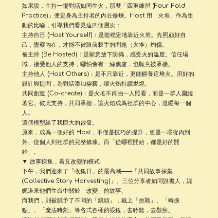
如果說，主持一場對話如同生火，那麼「四重練習 (Four-Fold
Practice)」便是身為主持者的內在修煉。Host 用「火堆」作為生
動的比喻，引導我們看見這四個層次：
主持自己 (Host Yourself)：是能穩定地靠近火堆。先照顧好自
己，覺察內在，才能不被眼前棘手的問題（火堆）灼傷。
被主持 (Be Hosted)：是願意放下防備，感受火的溫度。信任場
域，接受他人的支持，哪怕會有一絲焦慮，也願意被承接。
主持他人 (Host Others)：是不只靠近，更能餵養這堆火。用好的
設計與提問，為對話添加柴薪，讓火焰持續燃燒。
共同創造 (Co-create)：是火堆不再由一人照看，而是一群人圍繞
著它。彼此支持，共同承擔，讓火焰成為社群的中心，溫暖每一個
人。
這個模型給了我巨大的啟發。
原來，成為一個好的 Host，不僅是技巧的提升，更是一場從內到
外、從個人到社群的完整修煉。而「從哪裡開始，都是好的開
始」。
▼ 故事採集，看見改變的模式
下午，我們迎來了「收集日」的最高潮——「共同故事採集
(Collective Story Harvesting)」。三位分享者如同說書人，娓
娓道來他們生命中關於「改變」的故事。
而我們，則被賦予了不同的「鏡頭」，戴上「挑戰」、「轉捩
點」、「魔法時刻」等各式各樣的眼鏡，去聆聽，去觀察。