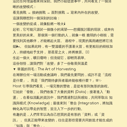
這比任何理論都來得深刻。我們小組從故事中，共同看見了一個清
晰的改變模式：
看見挑戰 → 接納挑戰 → 面對挑戰 → 迎來內外在的改變。
這讓我聯想到一個深刻的比喻：
一個改變的促成，就像點燃一堆火🕯️
起初，它可能只源於一個微小的渴望——想擺脫討厭的現狀，或奔向
更美好的未來。 那個第一個行動的人，就像一根 脆弱的小樹枝，需
要找到其他夥伴，才能燃起火苗。 過程中，現實的風雨總想將它澆
熄🌬️。 但如果此時，有一雙溫暖的手護著火苗，有更粗壯的樹枝加
入，持續地給予支持， 那星星之火，終將燎原。❤️‍🔥
生起一個火，曠日廢時；但澆熄它，卻輕而易舉。
這份領悟，讓我們對「改變」多了一份敬畏與溫柔
▼ 華麗的羽毛：The Art of Harvesting
在籌辦任何一場活動或會議時，我們最先要問的，或許不是「流程
是什麼」， 而是「我們期待參與者最終能收穫什麼？」🌸✨
Host 引導我們看見，一場完整的豐收，是從有形到無形的旅程。
它始於「發散」，我們收集了大量的資料 (Data)；接著進入「動
盪」，在看似混亂的資訊中，我們透過對話與感知，共同萃取出 知
識與模式 (Knowledge)；最後來到「整合 (Integration，將知識
轉化為可以帶走的智慧，並注入下一步的行動。
有趣的是，人們常常以為自己想買的是有形的「資料」或「資
訊」， 但真正能帶來改變的，往往是那些需要共同創造才能生成的
「知識」與「整合」。